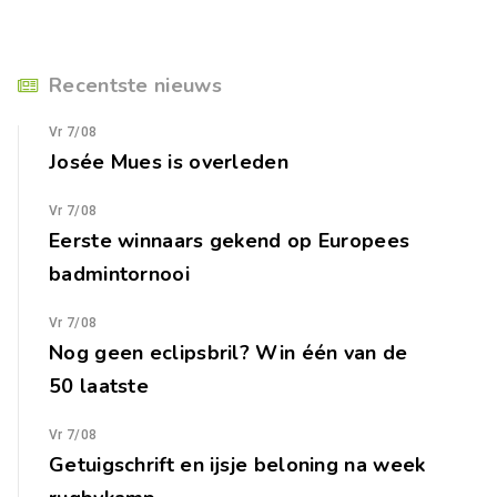
Recentste nieuws
Vr 7/08
Josée Mues is overleden
Vr 7/08
Eerste winnaars gekend op Europees
badmintornooi
Vr 7/08
Nog geen eclipsbril? Win één van de
50 laatste
Vr 7/08
Getuigschrift en ijsje beloning na week