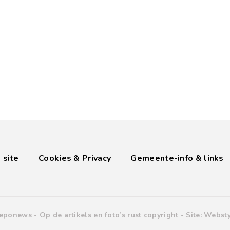
 site
Cookies & Privacy
Gemeente-info & links
eponews -
Op de artikels en foto’s rust copyright
- Site:
Websty