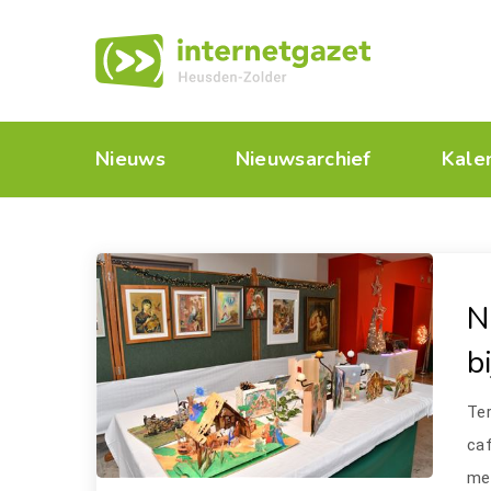
Nieuws
Nieuwsarchief
Kale
N
b
Ter
ca
me