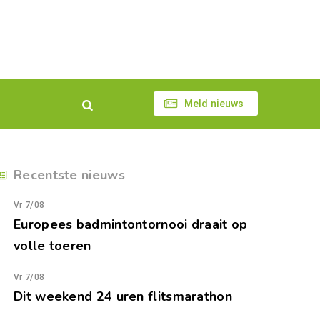
Meld nieuws
Recentste nieuws
Vr 7/08
Europees badmintontornooi draait op
volle toeren
Vr 7/08
Dit weekend 24 uren flitsmarathon