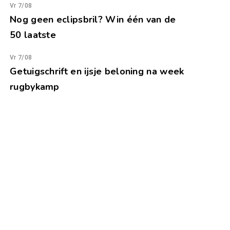
Vr 7/08
Nog geen eclipsbril? Win één van de
50 laatste
Vr 7/08
Getuigschrift en ijsje beloning na week
rugbykamp