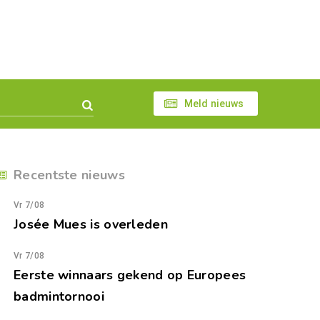
Meld nieuws
Recentste nieuws
Vr 7/08
Josée Mues is overleden
Vr 7/08
Eerste winnaars gekend op Europees
badmintornooi