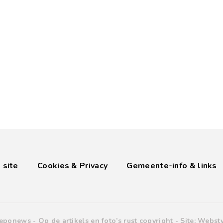
 site
Cookies & Privacy
Gemeente-info & links
eponews -
Op de artikels en foto’s rust copyright
- Site:
Websty