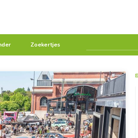
nder
Zoekertjes