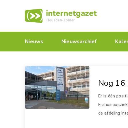
Nieuws
Nieuwsarchief
Kale
Nog 16 
Er is één posit
Franciscusziek
de afdeling in