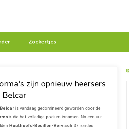
nder
Zoekertjes
orma's zijn opnieuw heersers
n Belcar
e
Belcar
is vandaag gedomineerd geworden door de
rma's
die het volledige podium innamen. Na een uur
dden
Houthoofd-Bouillon-Vervisch
37 rondes