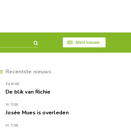
Meld nieuws
Recentste nieuws
Za 8/08
De blik van Richie
Vr 7/08
Josée Mues is overleden
Vr 7/08