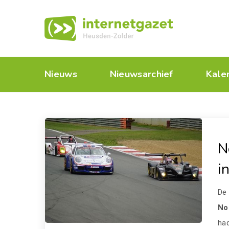
Nieuws
Nieuwsarchief
Kale
N
i
D
No
ha