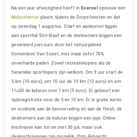
Na een jaar afwezigheid heeft in
Eversel
opnieuw een
Midzomerrun
plaats tijdens de Dorpsfeesten en dat
op zaterdag 1 augustus. Start en aankomst liggen
aan sporthal Sint-Baaf en de deelnemers krijgen een
gevarieerd parcours door het natuurgebied
Domeinbos Van Soest, met maar liefst 70%
onverharde paden. Zowel recreatielopers als de
fanatieke sportlopers zijn welkom. Om 9 uur start de
5 km (10 euro), om 10 uur de 10 km (12 euro) en om
11u30 de kidsrun over 1 km (5 euro). Er gebeurt een
tijdsregistratie voor de 5 en 10 km. Er is gratis water
en isodrank aan de bevoorrading en aan de finish, de
deelnemers aan de kidsrun krijgen een ijsje. Online
inschrijven kan tot en met 30 juli, maar ook
daginschrijvingen zijn mogelijk.
(foto Robrecht