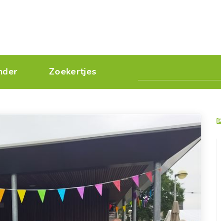
nder
Zoekertjes