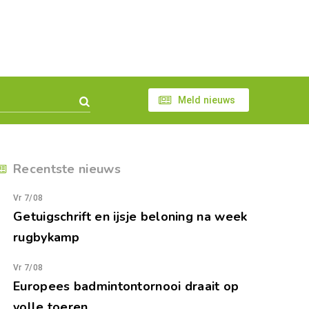
Meld nieuws
Recentste nieuws
Vr 7/08
Getuigschrift en ijsje beloning na week
rugbykamp
Vr 7/08
Europees badmintontornooi draait op
volle toeren