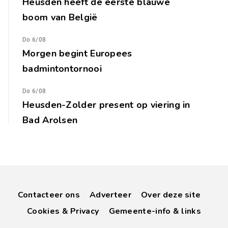
Heusden heeft de eerste blauwe
boom van België
Do 6/08
Morgen begint Europees
badmintontornooi
Do 6/08
Heusden-Zolder present op viering in
Bad Arolsen
Contacteer ons
Adverteer
Over deze site
Cookies & Privacy
Gemeente-info & links