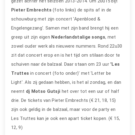
gezet achter het seizoen 2013-2014. Om 20u15 bijt
Pieter Embrechts
(foto links) de spits af in de
schouwburg met zijn concert 'Apenbloed &
Engelengezang'. Samen met zijn band brengt hij een
greep uit zijn eigen
Nederlandstalige songs
, met
zowel ouder werk als nieuwere nummers. Rond 22u30
zit dat concert erop en is het tijd om stilaan door te
schuiven naar de balzaal. Daar staan om 23 uur
'Les
Truttes
in concert (foto onder)' met 'Letter be
Light'. Als zij gedaan hebben, is het al zondag, en dan
neemt
dj Motso Gutsji
het over tot een uur of half
drie. De tickets van Pieter Embrechts (€ 21, 18, 15)
zijn ook geldig in de balzaal, maar voor de party en
Les Truttes kan je ook een apart ticket kopen. (€ 15,
12, 9)