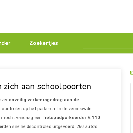
nder
Zoekertjes
 zich aan schoolpoorten
 over
onveilig verkeersgedrag aan de
 controles op het parkeren. In de vernieuwde
ge mocht vandaag een
fietspadparkeerder
€ 110
rden snelheidscontroles uitgevoerd. 260 auto's