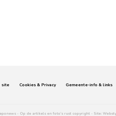
 site
Cookies & Privacy
Gemeente-info & links
eponews -
Op de artikels en foto’s rust copyright
- Site:
Websty