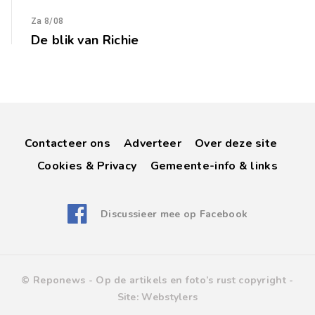
Za 8/08
De blik van Richie
Contacteer ons
Adverteer
Over deze site
Cookies & Privacy
Gemeente-info & links
Discussieer mee op Facebook
© Reponews -
Op de artikels en foto’s rust copyright
-
Site:
Webstylers