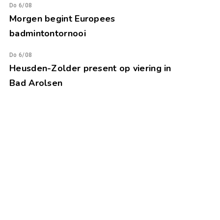
Do 6/08
Morgen begint Europees
badmintontornooi
Do 6/08
Heusden-Zolder present op viering in
Bad Arolsen