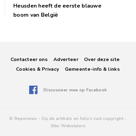
Heusden heeft de eerste blauwe
boom van België
Contacteer ons
Adverteer
Over deze site
Cookies & Privacy
Gemeente-info & links
Discussieer mee op Facebook
© Reponews -
Op de artikels en foto’s rust copyright
-
Site:
Webstylers