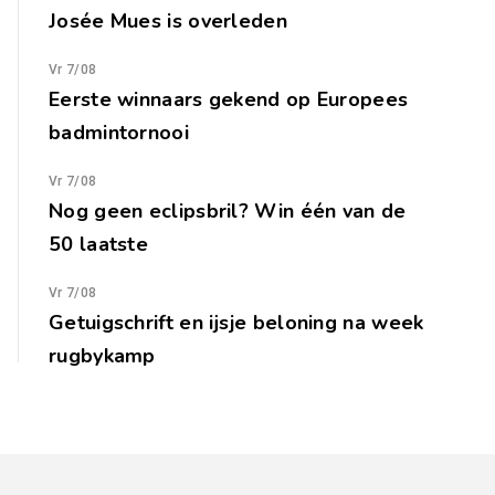
Josée Mues is overleden
Vr 7/08
Eerste winnaars gekend op Europees
badmintornooi
Vr 7/08
Nog geen eclipsbril? Win één van de
50 laatste
Vr 7/08
Getuigschrift en ijsje beloning na week
rugbykamp