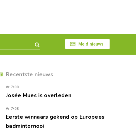
Meld nieuws
Recentste nieuws
Vr 7/08
Josée Mues is overleden
Vr 7/08
Eerste winnaars gekend op Europees
badmintornooi