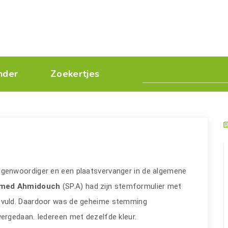
nder
Zoekertjes
enwoordiger en een plaatsvervanger in de algemene
ed Ahmidouch
(SP.A) had zijn stemformulier met
gevuld. Daardoor was de geheime stemming
rgedaan. Iedereen met dezelfde kleur.