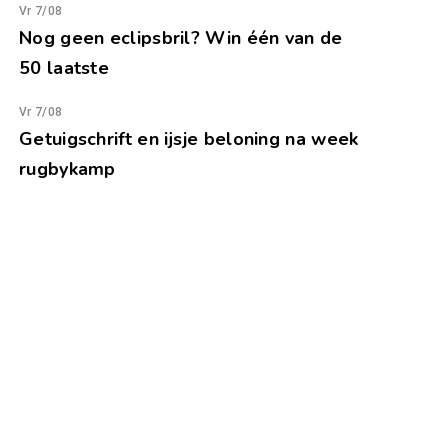
Vr 7/08
Nog geen eclipsbril? Win één van de
50 laatste
Vr 7/08
Getuigschrift en ijsje beloning na week
rugbykamp