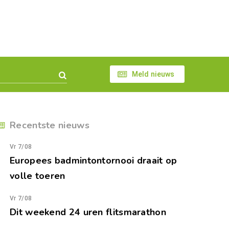
Meld nieuws
Recentste nieuws
Vr 7/08
Europees badmintontornooi draait op
volle toeren
Vr 7/08
Dit weekend 24 uren flitsmarathon