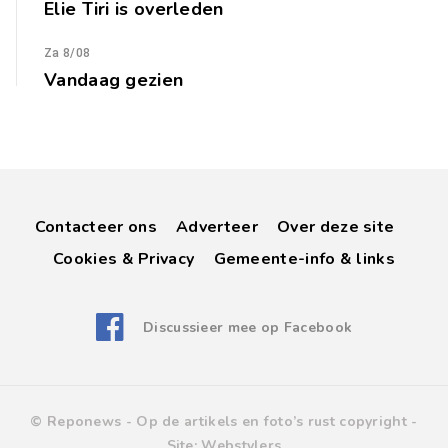
Elie Tiri is overleden
Za 8/08
Vandaag gezien
Contacteer ons
Adverteer
Over deze site
Cookies & Privacy
Gemeente-info & links
Discussieer mee op Facebook
© Reponews -
Op de artikels en foto’s rust copyright
-
Site:
Webstylers