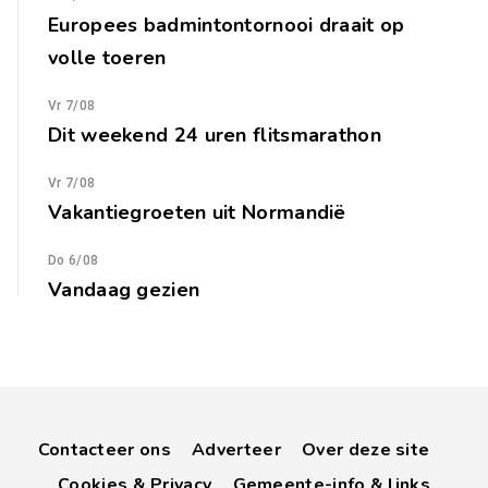
Europees badmintontornooi draait op
volle toeren
Vr 7/08
Dit weekend 24 uren flitsmarathon
Vr 7/08
Vakantiegroeten uit Normandië
Do 6/08
Vandaag gezien
Contacteer ons
Adverteer
Over deze site
Cookies & Privacy
Gemeente-info & links