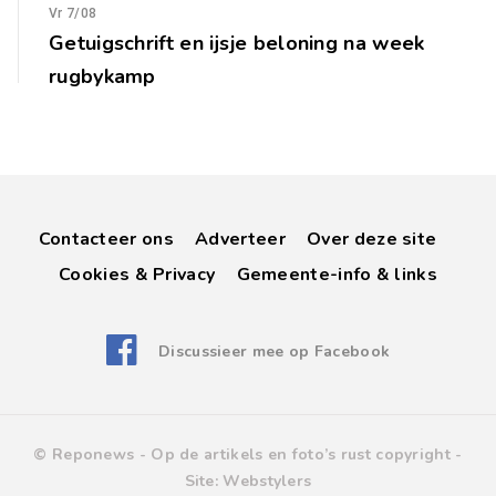
Vr 7/08
Getuigschrift en ijsje beloning na week
rugbykamp
Contacteer ons
Adverteer
Over deze site
Cookies & Privacy
Gemeente-info & links
Discussieer mee op Facebook
© Reponews -
Op de artikels en foto’s rust copyright
-
Site:
Webstylers