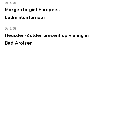
Do 6/08
Morgen begint Europees
badmintontornooi
Do 6/08
Heusden-Zolder present op viering in
Bad Arolsen