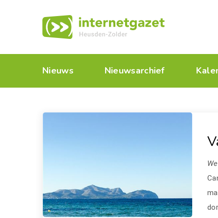
Nieuws
Nieuwsarchief
Kale
V
We
Ca
ma
do