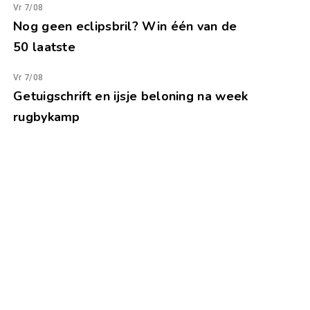
Vr 7/08
Nog geen eclipsbril? Win één van de
50 laatste
Vr 7/08
Getuigschrift en ijsje beloning na week
rugbykamp