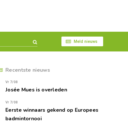
Meld nieuws
Recentste nieuws
Vr 7/08
Josée Mues is overleden
Vr 7/08
Eerste winnaars gekend op Europees
badmintornooi