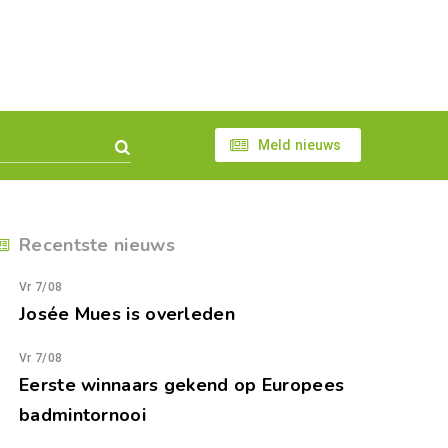
Meld nieuws
Recentste nieuws
Vr 7/08
Josée Mues is overleden
Vr 7/08
Eerste winnaars gekend op Europees
badmintornooi