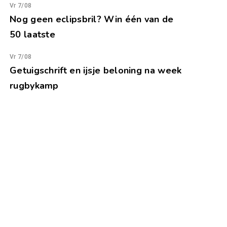
Vr 7/08
Nog geen eclipsbril? Win één van de
50 laatste
Vr 7/08
Getuigschrift en ijsje beloning na week
rugbykamp