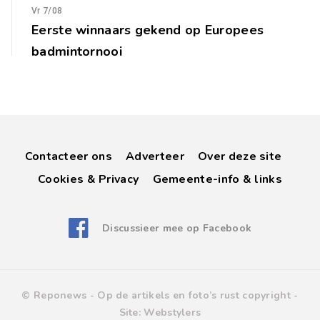
Vr 7/08
Eerste winnaars gekend op Europees
badmintornooi
Contacteer ons
Adverteer
Over deze site
Cookies & Privacy
Gemeente-info & links
Discussieer mee op Facebook
© Reponews -
Op de artikels en foto’s rust copyright
-
Site:
Webstylers