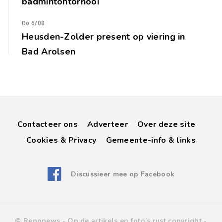
badmintontornooi
Do 6/08
Heusden-Zolder present op viering in
Bad Arolsen
Contacteer ons
Adverteer
Over deze site
Cookies & Privacy
Gemeente-info & links
Discussieer mee op Facebook
© Reponews -
Op de artikels en foto’s rust copyright
-