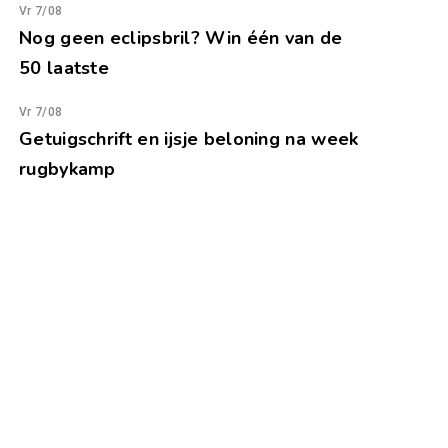
Vr 7/08
Nog geen eclipsbril? Win één van de
50 laatste
Vr 7/08
Getuigschrift en ijsje beloning na week
rugbykamp