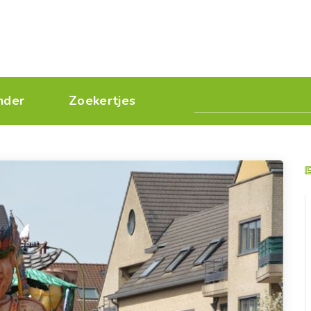
nder
Zoekertjes