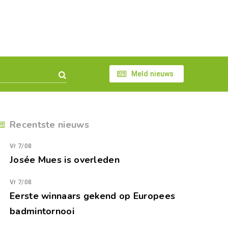
Meld nieuws
Recentste nieuws
Vr 7/08
Josée Mues is overleden
Vr 7/08
Eerste winnaars gekend op Europees
badmintornooi