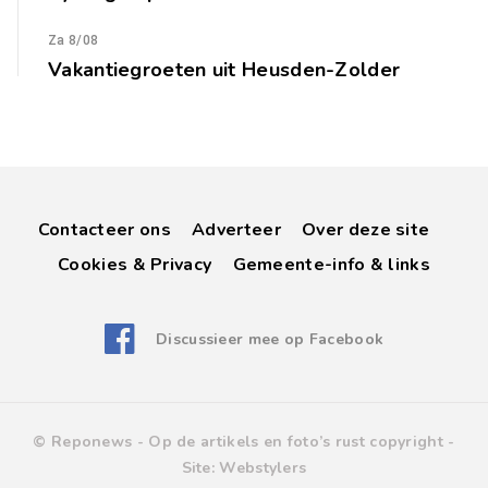
Za 8/08
Vakantiegroeten uit Heusden-Zolder
Contacteer ons
Adverteer
Over deze site
Cookies & Privacy
Gemeente-info & links
Discussieer mee op Facebook
© Reponews -
Op de artikels en foto’s rust copyright
-
Site:
Webstylers