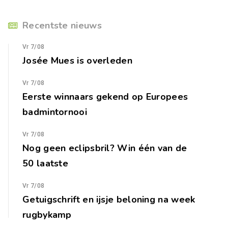
Recentste nieuws
Vr 7/08
Josée Mues is overleden
Vr 7/08
Eerste winnaars gekend op Europees
badmintornooi
Vr 7/08
Nog geen eclipsbril? Win één van de
50 laatste
Vr 7/08
Getuigschrift en ijsje beloning na week
rugbykamp