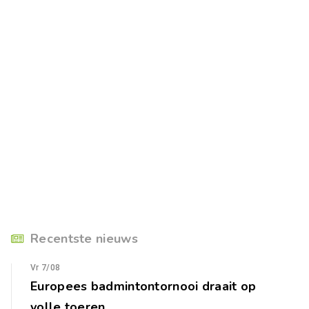
Recentste nieuws
Vr 7/08
Europees badmintontornooi draait op
volle toeren