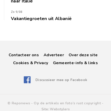
naar Italië
Zo 9/08
Vakantiegroeten uit Albanië
Contacteer ons
Adverteer
Over deze site
Cookies & Privacy
Gemeente-info & links
Discussieer mee op Facebook
© Reponews -
Op de artikels en foto’s rust copyright
-
Site:
Webstylers