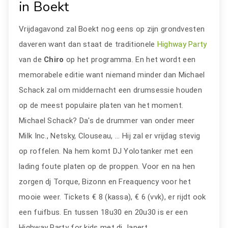
in Boekt
Vrijdagavond zal Boekt nog eens op zijn grondvesten
daveren want dan staat de traditionele
Highway Party
van de
Chiro
op het programma. En het wordt een
memorabele editie want niemand minder dan Michael
Schack zal om middernacht een drumsessie houden
op de meest populaire platen van het moment.
Michael Schack? Da's de drummer van onder meer
Milk Inc., Netsky, Clouseau, ... Hij zal er vrijdag stevig
op roffelen. Na hem komt DJ Yolotanker met een
lading foute platen op de proppen. Voor en na hen
zorgen dj Torque, Bizonn en Freaquency voor het
mooie weer. Tickets € 8 (kassa), € 6 (vvk), er rijdt ook
een fuifbus. En tussen 18u30 en 20u30 is er een
Highway Party for kids met dj Japert.