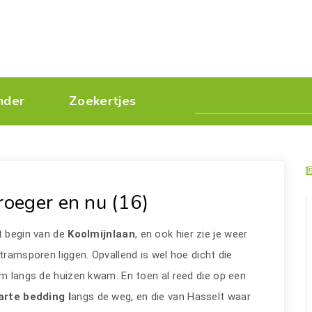
nder
Zoekertjes
roeger en nu (16)
t begin van de
Koolmijnlaan
, en ook hier zie je weer
tramsporen liggen. Opvallend is wel hoe dicht die
m langs de huizen kwam. En toen al reed die op een
arte bedding l
angs de weg, en die van Hasselt waar