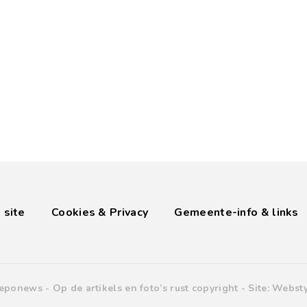
 site
Cookies & Privacy
Gemeente-info & links
eponews -
Op de artikels en foto’s rust copyright
- Site:
Websty