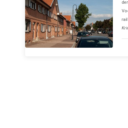
de
Voo
rai
Kr