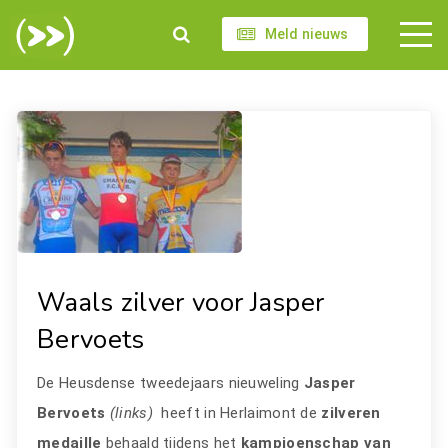
Meld nieuws
Waals zilver voor Jasper
Bervoets
De Heusdense tweedejaars nieuweling
Jasper
Bervoets
(links)
heeft in Herlaimont de
zilveren
medaille
behaald tijdens het
kampioenschap van