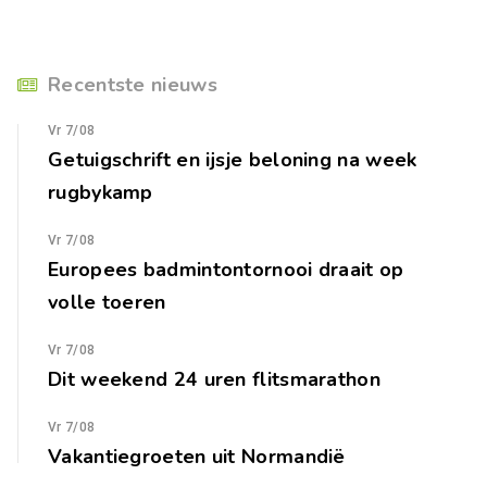
Recentste nieuws
Vr 7/08
Getuigschrift en ijsje beloning na week
rugbykamp
Vr 7/08
Europees badmintontornooi draait op
volle toeren
Vr 7/08
Dit weekend 24 uren flitsmarathon
Vr 7/08
Vakantiegroeten uit Normandië