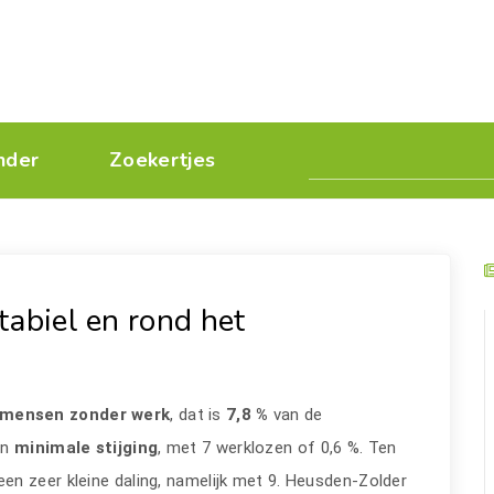
nder
Zoekertjes
tabiel en rond het
 mensen zonder werk
, dat is
7,8 %
van de
en
minimale stijging
, met 7 werklozen of 0,6 %. Ten
n zeer kleine daling, namelijk met 9. Heusden-Zolder