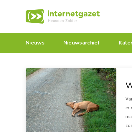
Nieuws
Nieuwsarchief
Kale
W
Van
er 
ma
zor