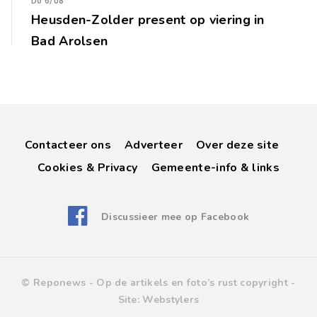
Do 6/08
Heusden-Zolder present op viering in
Bad Arolsen
Contacteer ons
Adverteer
Over deze site
Cookies & Privacy
Gemeente-info & links
Discussieer mee op Facebook
© Reponews -
Op de artikels en foto’s rust copyright
-
Site:
Webstylers