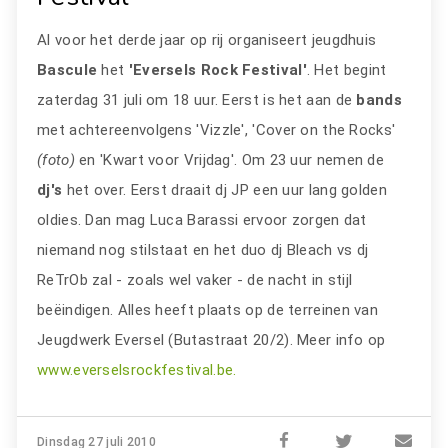
Al voor het derde jaar op rij organiseert jeugdhuis
Bascule
het
'Eversels Rock Festival'
. Het begint
zaterdag 31 juli om 18 uur. Eerst is het aan de
bands
met achtereenvolgens 'Vizzle', 'Cover on the Rocks'
(foto)
en 'Kwart voor Vrijdag'. Om 23 uur nemen de
dj's
het over. Eerst draait dj JP een uur lang golden
oldies. Dan mag Luca Barassi ervoor zorgen dat
niemand nog stilstaat en het duo dj Bleach vs dj
ReTrOb zal - zoals wel vaker - de nacht in stijl
beëindigen. Alles heeft plaats op de terreinen van
Jeugdwerk Eversel (Butastraat 20/2). Meer info op
www.everselsrockfestival.be.
Dinsdag 27 juli 2010