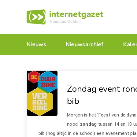
Nieuws
Nieuwsarchief
Kale
Zondag event ron
bib
Morgen is het 'Feest van de dynas
nood,
zondag
tussen 14 en 18 uu
bib (nog altijd in de school) een evenement pl