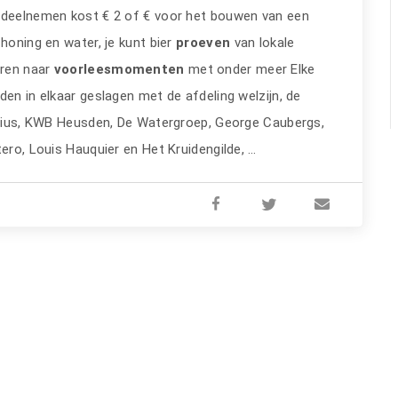
e, deelnemen kost € 2 of € voor het bouwen van een
honing en water, je kunt bier
proeven
van lokale
eren naar
voorleesmomenten
met onder meer Elke
den in elkaar geslagen met de afdeling welzijn, de
entius, KWB Heusden, De Watergroep, George Caubergs,
tero, Louis Hauquier en Het Kruidengilde, …