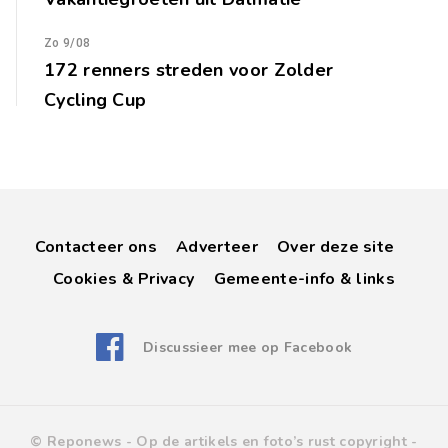
Zo 9/08
172 renners streden voor Zolder
Cycling Cup
Contacteer ons
Adverteer
Over deze site
Cookies & Privacy
Gemeente-info & links
Discussieer mee op Facebook
© Reponews -
Op de artikels en foto’s rust copyright
-