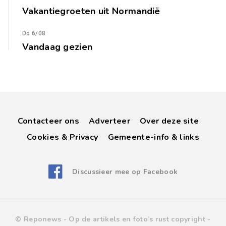
Vakantiegroeten uit Normandië
Do 6/08
Vandaag gezien
Contacteer ons
Adverteer
Over deze site
Cookies & Privacy
Gemeente-info & links
Discussieer mee op Facebook
© Reponews -
Op de artikels en foto’s rust copyright
-