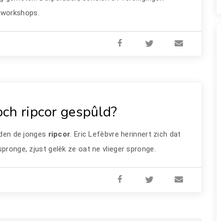
 workshops.
ch ripcor gespûld?
lden de jonges
ripcor
. Eric Lefèbvre herinnert zich dat
spronge, zjust gelèk ze oat ne vlieger spronge.