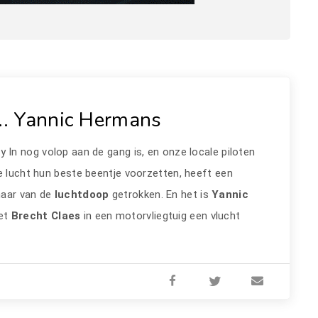
... Yannic Hermans
ly In nog volop aan de gang is, en onze locale piloten
e lucht hun beste beentje voorzetten, heeft een
naar van de
luchtdoop
getrokken. En het is
Yannic
met
Brecht Claes
in een motorvliegtuig een vlucht