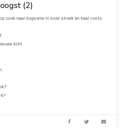
oogst (2)
 op zoek naar inspiratie in onze streek en haar roots.
t.
ieuwe licht.
jn.
erk?
erk?