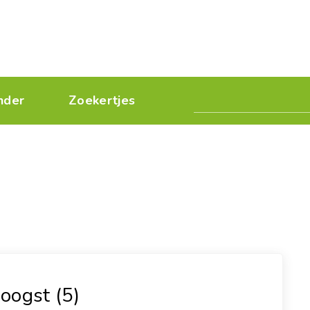
nder
Zoekertjes
oogst (5)